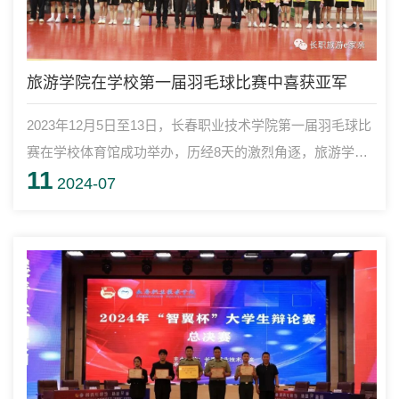
旅游学院在学校第一届羽毛球比赛中喜获亚军
2023年12月5日至13日，长春职业技术学院第一届羽毛球比
赛在学校体育馆成功举办，历经8天的激烈角逐，旅游学院
11
代表队喜获亚军。在本次比赛中，旅游学院羽毛球队一路过
2024-07
关斩将，展现了强大的实力和团队精神。本届赛事为学校组
织的首届羽毛球团体比赛，分为男双、女双、混双、男单、
女单，全校共有8支队伍参赛。旅游学院精心组织，学生踊
跃报名，经过选拔，最终派出10名学生代表学院参赛，由学
生科张炜铭老师担任教练，学生马刻爽担...