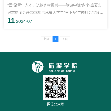
“团”聚青年人才，筑梦乡村振兴——旅游学院“乡”约盛夏实
践志愿团荣获2023年吉林省大学生“三下乡”主题社会实践活
11
动省级重点管理团队为进一步引导和帮助广大青年学生上好
2024-07
与现实结合的“大思政课”，在社会课堂中“受教育、长才干、
做贡献。”旅游学院于7月13日赴梅河口市开展社会实践活
上页
1
下页
动。此次活动由负责人团委副书记杨佰惠带队，共计10名学
生参加，先后前往新梅河精酿梦工厂、梅河人家·旅游康养
综合体、梅河口现代服务业...
微信公众号