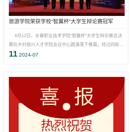
旅游学院荣获学校“智翼杯”大学生辩论赛冠军
6月12日，长春职业技术学院“智翼杯”大学生辩论赛总决
赛在乡村振兴人才学院会议中心圆满落下帷幕。经过四轮初
11
赛、两轮半决赛的激烈角逐，旅游学院和食品与生物学院在
2024-07
思想交锋之间杀出重围，最终来到总决赛的现场。学校副校
长蒋大明、学生处处长谈小平、校团委书记韩雯雯出席此次
活动。总决赛评委由思想政治部形势与政策教研室主任李秋
实，教师陈佳琪、杨晨担任。各学院团委负责人、参赛队伍
成员及学生代表300余人现场观...