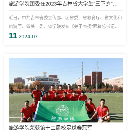
旅游学院团委在2023年吉林省大学生“三下乡”主题社会实践活动中荣获佳绩
近日，中共吉林省委宣传部、团省委、省教育厅、省文化和
旅游厅、省关工委、省学联发布《关于表扬“跟着总书记脚
11
步看吉林”2023年吉林省大学生马克思主义自学组织联盟社
2024-07
会实践活动暨吉林省大学生“三下乡”主题社会实践活动优秀
工作典型的通知》。长春职业技术学院旅游学院团委荣获优
秀单位称号。学校今年暑期社会实践活动已经圆满落下帷
幕。广大青年在实践过程中受到了教育、增长了才干、做出
了贡献。团委将继续组织全校青年学...
旅游学院荣获第十二届校足球赛冠军