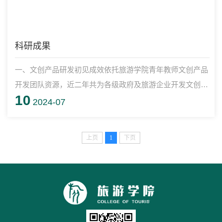
科研成果
一、文创产品研发初见成效依托旅游学院青年教师文创产品
开发团队资源，近二年共为各级政府及旅游企业开发文创产
10
品超过60件，参加由省总工会和省文旅厅主办的二场文创设
2024-07
计大赛，共获银奖1项，十佳文创设计奖1项。二、调研服务
项目开展顺利2023年至今共开展文旅调研项目5项，包括省
上页
1
下页
监管厅、长春汽博会、A级景区活动、冰雪产业博览会等政
府机构与企业，调研报告受到主管单位认可，其中《吉林省
服务业特色品牌建设情况调研报告》被...