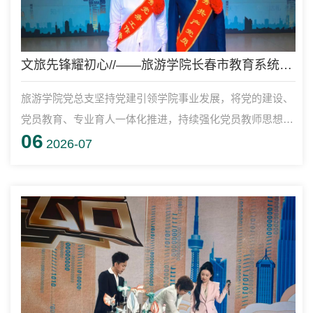
文旅先锋耀初心//——旅游学院长春市教育系统、校“两优一先”表彰对象先进事迹
旅游学院党总支坚持党建引领学院事业发展，将党的建设、
党员教育、专业育人一体化推进，持续强化党员教师思想提
06
升、实践历练，着力打造一支政治过硬、业务精湛、甘于奉
2026-07
献的党员队伍。依托文旅专业特色搭建党建育人融合平台，
在党务党建、教学科研、学生思政、社会服务等工作上一大
批优秀党员骨干脱颖而出，被评为长春市教育系统和学校
“两优一先”先进典型，形成聚力奋进、对标创优的新风正
气。长春市教育系统“两优一先”表彰...