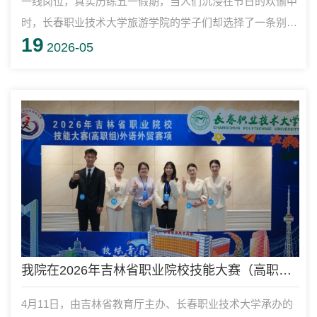
一线岗位，真实历练五一假期，当人们沉浸在节日的欢愉中
时，长春职业技术大学旅游学院的学子们却选择了一条别样
19
的“度假”方式——走出校园，奔赴文旅一线。学院学生科·团
2026-05
委充分整合本地优质文旅资源，组织60余名学生奔赴长影世
纪城、中旅松花湖度假区、长春动植物公园、肆季南河及这
有山等多个文旅场地，用专业技能和服务热情，开展社会实
践。同学们在真实场景中历练本领、厚植情怀，成为假期里
一道亮丽的青春风景线。
我院在2026年吉林省职业院校技能大赛（高职组）外语外贸赛项中喜获佳绩
4月11日，由吉林省教育厅主办、长春职业技术大学承办的