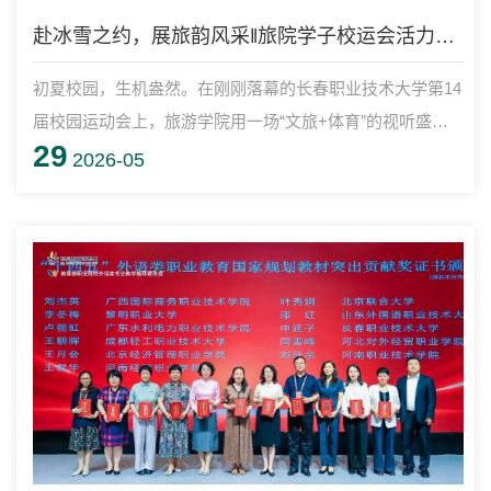
赴冰雪之约，展旅韵风采‖旅院学子校运会活力MAX!
初夏校园，生机盎然。在刚刚落幕的长春职业技术大学第14
届校园运动会上，旅游学院用一场“文旅+体育”的视听盛
29
宴，惊艳全场。
2026-05