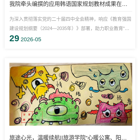
我院牵头编撰的应用韩语国家规划教材成果在外语教指委会议展示
为深入贯彻落实党的二十届四中全会精神，响应《教育强国
建设规划纲要（2024—2035年）》部署，助力职业教育“出
29
海”与服务国家对外开放战略，2026年5月22日—24日，由教
2026-05
育部职业院校外语类专业教学指导委员会主办，河南职业技
术学院、大连理工大学出版社承办的“2026年职业外语教育
改革创新与国际化发展研讨会”在河南郑州成功举办。
旅途心光，温暖续航||旅游学院“心暖公寓、阳光同行”心理主题活动圆满举办