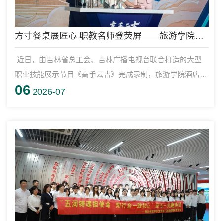
方寸餐桌展匠心 职教名师登荧屏——旅游学院王洋老师亮相大型职业技能展示节目《高手云吉》
近日，由吉林省总工会、吉林广播电视台联合打造的大型
职业技能展示节目《高手云吉》完成录制，旅游学院酒店管
06
理与数字化运营专业教师王洋带领学生乔松、艾博拓、尹涵
2026-07
登上节目舞台，以酒店服务硬核技艺展现吉林职教工匠风
采，诠释劳动匠心与育人初心。《高手云吉》节目以“行行
出状元，高手汇吉林”为核心立意，聚焦全省各行各业顶尖
技能人才，通过绝活展演、人物访谈、师徒同台的形式，弘
扬劳模精神、劳动精神、工匠精神，是我...