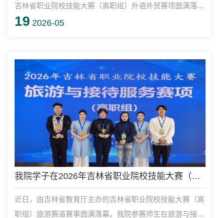
吉林省职业院校技能大赛（高职组）外语外贸赛项圆满落
19
幕，共有来自全省7所高职院校的15支队伍同场竞技。我院
2026-05
派出的2支参赛团队由应用韩语、应用日语、应用俄语专业
学生组成，参赛队凭借扎实的多语种功底、娴熟的实操能力
与出色的协作素养，最终获得一等奖1项、二等奖1项。
我院学子在2026年吉林省职业院校技能大赛（高职组） 旅游赛道比赛中获得佳绩
近日，由吉林省教育厅主办的吉林省职业院校技能大赛（高
职组）旅游赛道赛事圆满落幕。我院参赛师生在旅游与接待