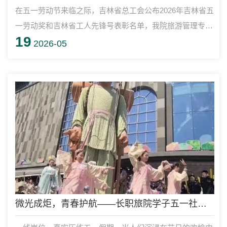
在五一劳动节来临之际，吉林省总工会公布2026年吉林省五
一劳动奖和吉林省工人先锋号表彰名单，我院旅游管理专业
19
教学团队荣获吉林省工人先锋号荣誉称号！
2026-05
微光成炬，青春护航——长职旅院学子五一社会实践展风采