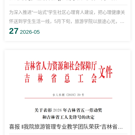
为深入推进“一站式”学生社区心理育人建设，把心理健康关
怀送到学生生活一线，5月下旬，旅游学院以旅途心光，温
27
暖续航为主题，在“一站式”学生社区活动室、学院心理活动
2026-05
室，开展“心暖公寓、阳光同行”特色心理沙龙活动。
喜报 ‖我院旅游管理专业教学团队荣获“吉林省工人先锋号”称号