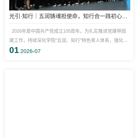
光引·知行｜五润铸魂担使命，知行合一践初心——旅游学院学生党支部系列活动献礼中国共产党建党105周年
2026年是中国共产党成立105周年。为扎实推进党建带团
建工作，持续深化学院“五润、知行”特色育人体系，强化青
01
年党员、发展对象、入党积极分子思想淬炼与实践锻炼，旅
2026-07
游学院学生党支部于6月29日组织开展“光引·知行”迎七一系
列党性教育活动。